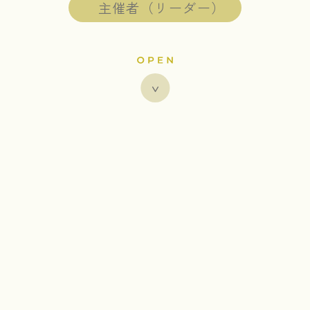
主催者（リーダー）
たまがわ
日本橋
おおたかの森